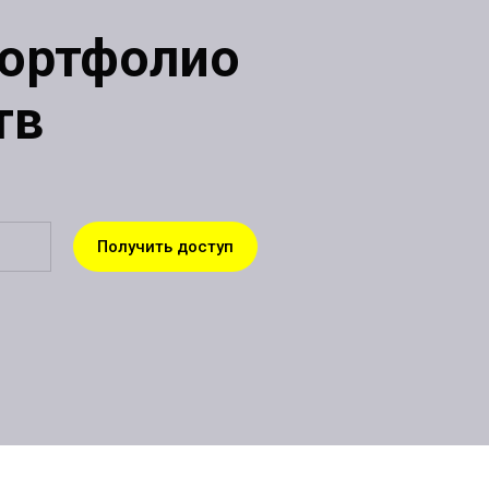
портфолио
тв
Получить доступ